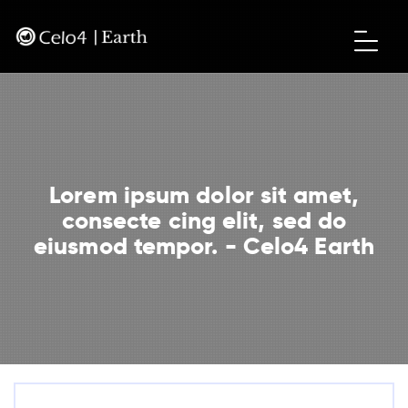
Lorem ipsum dolor sit amet,
consecte cing elit, sed do
eiusmod tempor. - Celo4 Earth