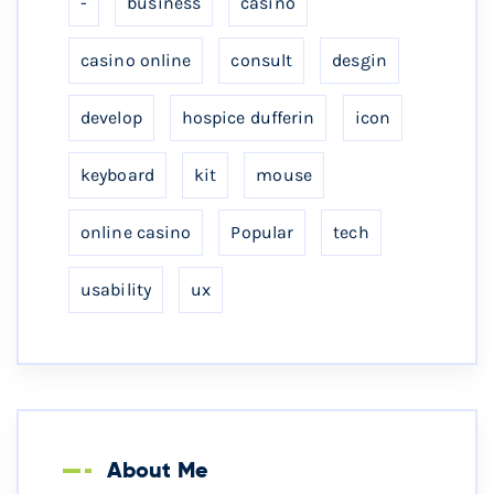
-
business
casino
casino online
consult
desgin
develop
hospice dufferin
icon
keyboard
kit
mouse
online casino
Popular
tech
usability
ux
About Me