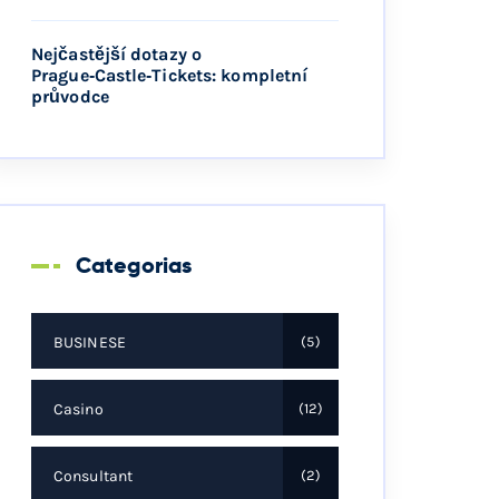
Nejčastější dotazy o
Prague‑Castle‑Tickets: kompletní
průvodce
Categorias
BUSINESE
5
Casino
12
Consultant
2