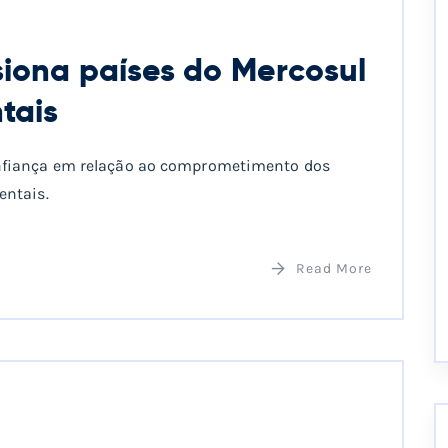
siona países do Mercosul
tais
nfiança em relação ao comprometimento dos
entais.⠀
Read More