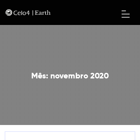
Mês:
novembro 2020