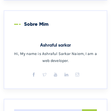
Sobre Mim
Ashraful sarkar
Hi, My name is Ashraful Sarkar Naiem, I am a
web developer.