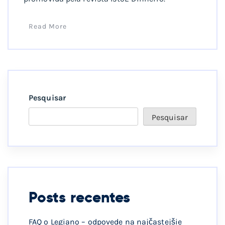
Read More
Pesquisar
Pesquisar
Posts recentes
FAQ o Legiano – odpovede na najčastejšie