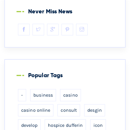
Never Miss News
Popular Tags
-
business
casino
casino online
consult
desgin
develop
hospice dufferin
icon