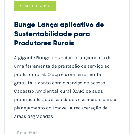
SEM CATEGORIA
Bunge Lança aplicativo de
Sustentabilidade para
Produtores Rurais
A gigante Bunge anunciou o lançamento de
uma ferramenta de prestação de serviço ao
produtor rural. O app é uma ferramenta
gratuita, e conta com o serviço de acesso
Cadastro Ambiental Rural (CAR) de suas
propriedades, que são dados essenciais para o
planejamento do imóvel, a recuperação de
áreas degradadas.
Read More