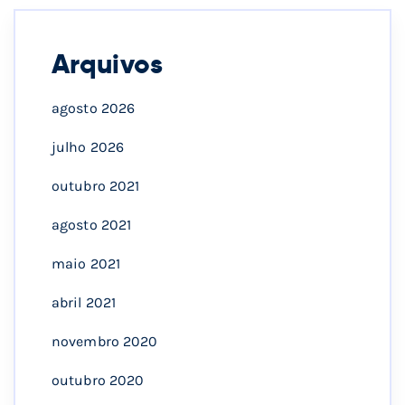
Arquivos
agosto 2026
julho 2026
outubro 2021
agosto 2021
maio 2021
abril 2021
novembro 2020
outubro 2020