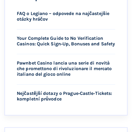
FAQ o Legiano – odpovede na najčastejšie
otázky hráčov
Your Complete Guide to No Verification
Casinos: Quick Sign‑Up, Bonuses and Safety
Pawnbet Casino lancia una serie di novità
che promettono di rivoluzionare il mercato
italiano del gioco online
Nejčastější dotazy o Prague‑Castle‑Tickets:
kompletní průvodce