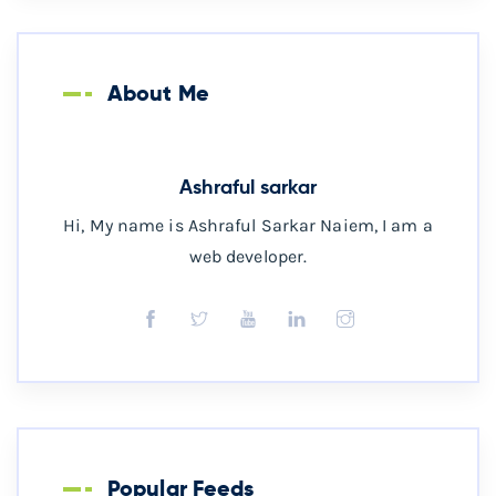
About Me
Ashraful sarkar
Hi, My name is Ashraful Sarkar Naiem, I am a
web developer.
Popular Feeds