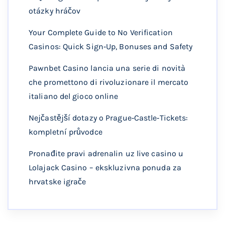
otázky hráčov
Your Complete Guide to No Verification
Casinos: Quick Sign‑Up, Bonuses and Safety
Pawnbet Casino lancia una serie di novità
che promettono di rivoluzionare il mercato
italiano del gioco online
Nejčastější dotazy o Prague‑Castle‑Tickets:
kompletní průvodce
Pronađite pravi adrenalin uz live casino u
Lolajack Casino – ekskluzivna ponuda za
hrvatske igrače